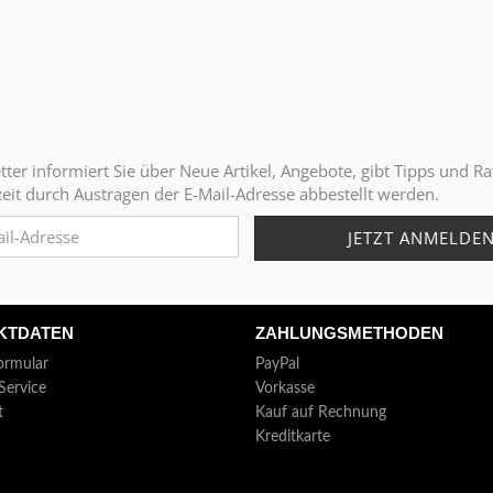
ter informiert Sie über Neue Artikel, Angebote, gibt Tipps und Ra
eit durch Austragen der E-Mail-Adresse abbestellt werden.
KTDATEN
ZAHLUNGSMETHODEN
ormular
PayPal
Service
Vorkasse
t
Kauf auf Rechnung
Kreditkarte