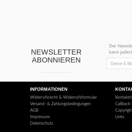
Der Newslet
NEWSLETTER
kann jederz
ABONNIEREN
INFORMATIONEN
KONTA
Widerrufsrecht & Widerrufsformular
Kontaktf
Versand- & Zahlungsbedingungen
Callback 
AGB
Copyrigh
Impressum
Links
Datenschutz