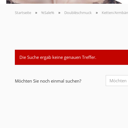
»
»
»
Startseite
%Sale%
Doubléschmuck
Ketten/Armbän
Die Suche ergab keine genauen Treffer.
Möchten Sie noch einmal suchen?