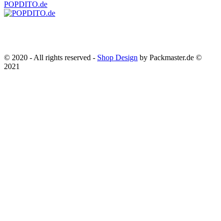
POPDITO.de
Widerrufsrecht & Widerrufsformular
-
Impressum
-
AGB
-
Datenschutz
Alle Preise sind inkl. MwSt., zzgl.
Versandkosten
UVP* = Unverbindliche
Preisempfehlung des Herstellers - Bisher* = unser bisheriger Preis
©
All Rights Reserved - Aqua-Design GmbH 2021
© 2020 - All rights reserved -
Shop Design
by Packmaster.de ©
2021